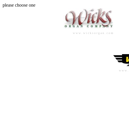
please choose one
w w w . w i c k s o r g a n . c o m
w w w . w